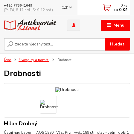
0
ks
+420 775641649
CZK
za
0 Kč
(Po-Pá, 8-17 hod., So 9-12 hod.)
Menu
Hledat
Úvod
Životopisy a paměti
Drobnosti
Drobnosti
Milan Drobný
Ústní nad Labem., AOS 1996., Váz., První vyd., 189 str., stav - velmi dobrý.