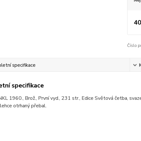
Nej
40
Číslo p
etní specifikace
tní specifikace
NKL 1960., Brož., První vyd., 231 str., Edice Světová četba, svaz
lehce otrhaný přebal.