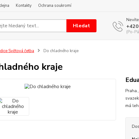
dejna
Kontakty
Ochrana soukromí
Nevíte
Hledat
+420
(Po-Pá
dice Světová četba
Do chladného kraje
hladného kraje
Edua
Praha.,
svazek 
má leh
Dos