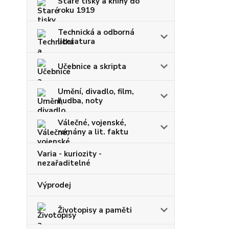
Staré tisky a knihy do
roku 1919
Technická a odborná
literatura
Učebnice a skripta
Umění, divadlo, film,
hudba, noty
Válečné, vojenské,
romány a lit. faktu
Varia - kuriozity -
nezařaditelné
Výprodej
Životopisy a paměti