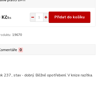
sme plátci DPH
 Kč
Přidat do košíku
/
ks
roduktu:
19670
Komentáře
0
ek 237., stav - dobrý. Běžné opotřebení. V knize razítka.