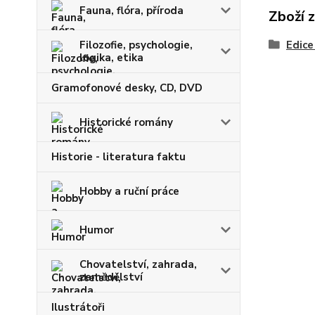
Fauna, flóra, příroda
Zboží 
Filozofie, psychologie,
Edice
logika, etika
Gramofonové desky, CD, DVD
Historické romány
Historie - literatura faktu
Hobby a ruční práce
Humor
Chovatelství, zahrada,
zemědělství
Ilustrátoři