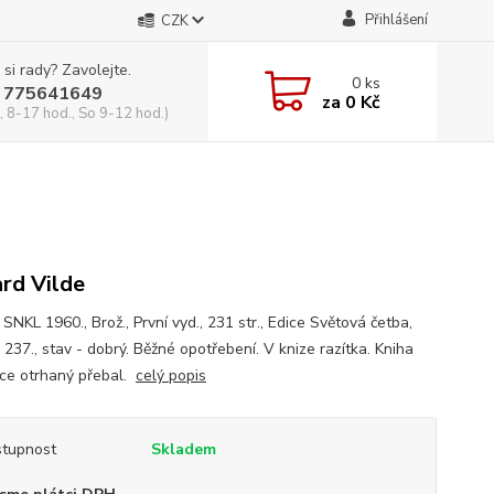
Přihlášení
CZK
 si rady? Zavolejte.
0
ks
 775641649
za
0 Kč
, 8-17 hod., So 9-12 hod.)
rd Vilde
 SNKL 1960., Brož., První vyd., 231 str., Edice Světová četba,
237., stav - dobrý. Běžné opotřebení. V knize razítka. Kniha
ce otrhaný přebal.
celý popis
tupnost
Skladem