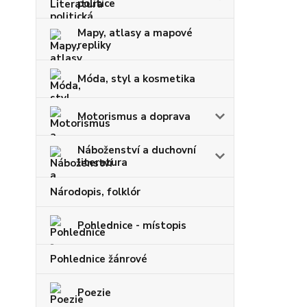
politice
Mapy, atlasy a mapové
repliky
Móda, styl a kosmetika
Motorismus a doprava
Náboženství a duchovní
literatura
Národopis, folklór
Pohlednice - místopis
Pohlednice žánrové
Poezie