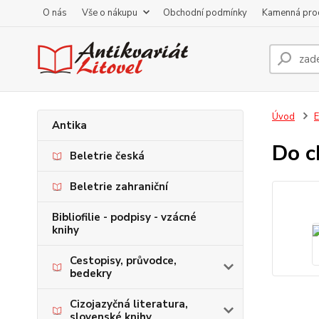
O nás
Vše o nákupu
Obchodní podmínky
Kamenná pro
Úvod
E
Antika
Do c
Beletrie česká
Beletrie zahraniční
Bibliofilie - podpisy - vzácné
knihy
Cestopisy, průvodce,
bedekry
Cizojazyčná literatura,
slovenské knihy