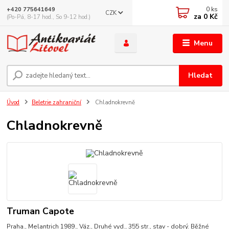
0
ks
+420 775641649
CZK
za
0 Kč
(Po-Pá, 8-17 hod., So 9-12 hod.)
Menu
Hledat
Úvod
Beletrie zahraniční
Chladnokrevně
Chladnokrevně
Truman Capote
Praha., Melantrich 1989., Váz., Druhé vyd., 355 str., stav - dobrý. Běžné