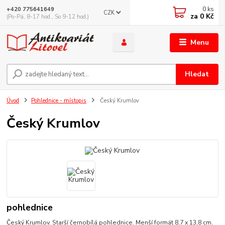
0
ks
+420 775641649
CZK
za
0 Kč
(Po-Pá, 8-17 hod., So 9-12 hod.)
Menu
Hledat
Úvod
Pohlednice - místopis
Český Krumlov
Český Krumlov
pohlednice
Český Krumlov. Starší černobílá pohlednice. Menší formát 8,7 x 13,8 cm.