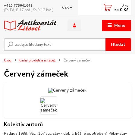
0
ks
+420 775641649
CZK
za
0 Kč
(Po-Pá, 8-17 hod., So 9-12 hod.)
Menu
Hledat
Úvod
Knihy pro děti a mládež
Červený zámeček
Červený zámeček
Kolektiv autorů
Raduga 1988., Váz., 157 str., stav - dobrý. Běžné opotřebení. Pěkný stav.