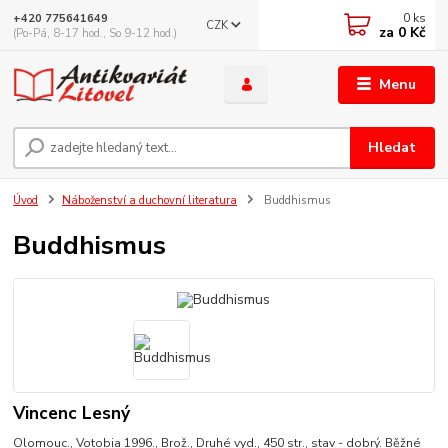
0
ks
+420 775641649
CZK
za
0 Kč
(Po-Pá, 8-17 hod., So 9-12 hod.)
Menu
Hledat
Úvod
Náboženství a duchovní literatura
Buddhismus
Buddhismus
Vincenc Lesný
Olomouc., Votobia 1996., Brož., Druhé vyd., 450 str., stav - dobrý. Běžné