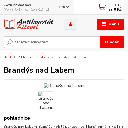
0
ks
+420 775641649
CZK
za
0 Kč
(Po-Pá, 8-17 hod., So 9-12 hod.)
Menu
Hledat
Úvod
Pohlednice - místopis
Brandýs nad Labem
Brandýs nad Labem
pohlednice
Brandýs nad Labem. Starší černobílá pohlednice. Menší formát 8,7 x 13,8