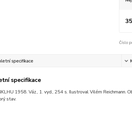
Nej
35
Číslo p
etní specifikace
tní specifikace
KLHU 1958. Váz., 1. vyd., 254 s. Ilustroval Vilém Reichmann. Obá
rý stav.