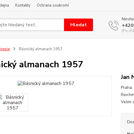
dejna
Kontakty
Ochrana soukromí
Nevíte
Hledat
+420
(Po-Pá
oezie
Básnický almanach 1957
ický almanach 1957
Jan 
Praha, 
Reichm
Velmi 
Dos