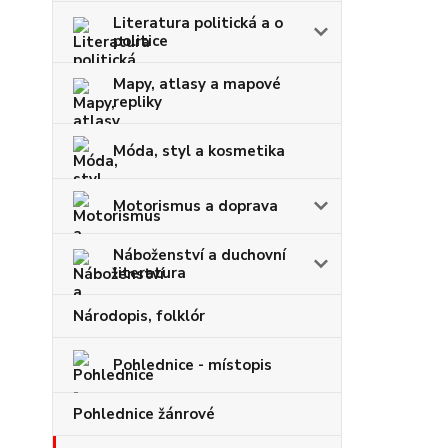
Literatura politická a o
politice
Mapy, atlasy a mapové
repliky
Móda, styl a kosmetika
Motorismus a doprava
Náboženství a duchovní
literatura
Národopis, folklór
Pohlednice - místopis
Pohlednice žánrové