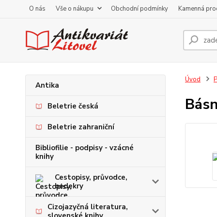
O nás
Vše o nákupu
Obchodní podmínky
Kamenná pro
Úvod
P
Antika
Básn
Beletrie česká
Beletrie zahraniční
Bibliofilie - podpisy - vzácné
knihy
Cestopisy, průvodce,
bedekry
Cizojazyčná literatura,
slovenské knihy