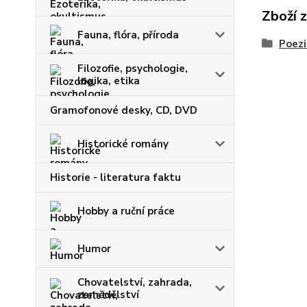
Zboží 
Fauna, flóra, příroda
Poezi
Filozofie, psychologie,
logika, etika
Gramofonové desky, CD, DVD
Historické romány
Historie - literatura faktu
Hobby a ruční práce
Humor
Chovatelství, zahrada,
zemědělství