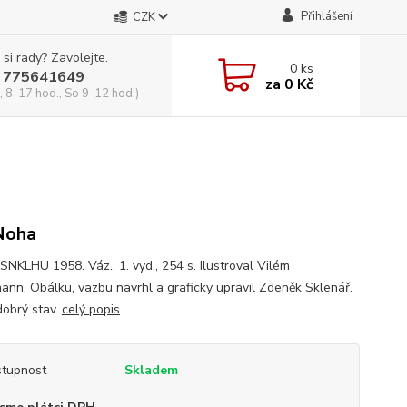
Přihlášení
CZK
 si rady? Zavolejte.
0
ks
 775641649
za
0 Kč
, 8-17 hod., So 9-12 hod.)
Noha
SNKLHU 1958. Váz., 1. vyd., 254 s. Ilustroval Vilém
ann. Obálku, vazbu navrhl a graficky upravil Zdeněk Sklenář.
dobrý stav.
celý popis
tupnost
Skladem