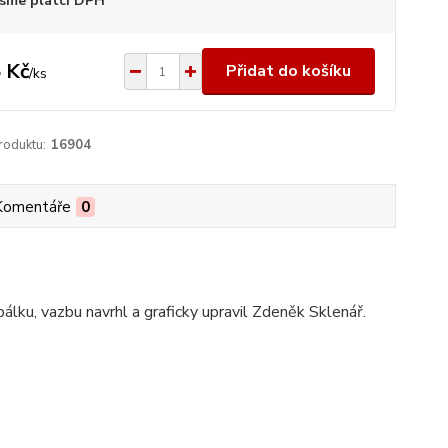
sme plátci DPH
 Kč
Přidat do košíku
/
ks
roduktu:
16904
Komentáře
0
lku, vazbu navrhl a graficky upravil Zdeněk Sklenář.