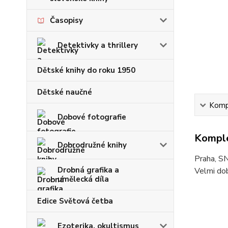
Časopisy
Detektivky a thrillery
Dětské knihy do roku 1950
Dětské naučné
Kompl
Dobové fotografie
Komple
Dobrodružné knihy
Praha, SN
Drobná grafika a
Velmi dob
umělecká díla
Edice Světová četba
Ezoterika, okultismus