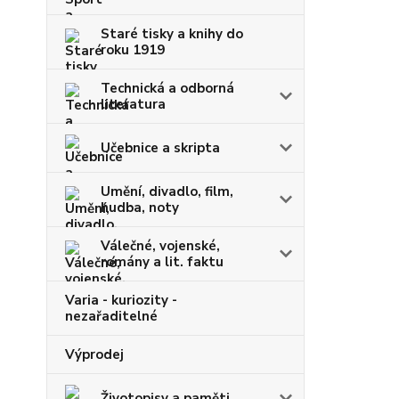
Staré tisky a knihy do
roku 1919
Technická a odborná
literatura
Učebnice a skripta
Umění, divadlo, film,
hudba, noty
Válečné, vojenské,
romány a lit. faktu
Varia - kuriozity -
nezařaditelné
Výprodej
Životopisy a paměti