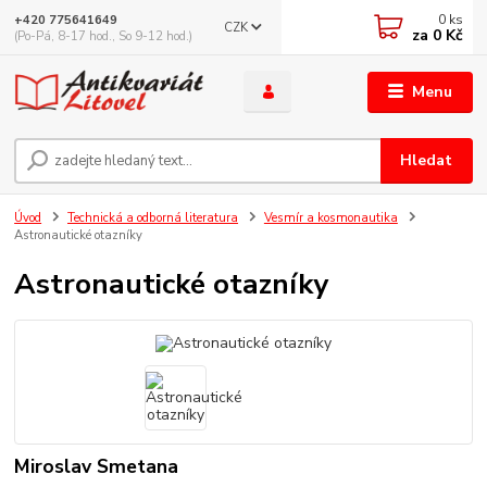
0
ks
+420 775641649
CZK
za
0 Kč
(Po-Pá, 8-17 hod., So 9-12 hod.)
Menu
Hledat
Úvod
Technická a odborná literatura
Vesmír a kosmonautika
Astronautické otazníky
Astronautické otazníky
Miroslav Smetana