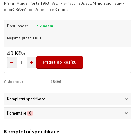
Praha., Mladá Fronta 1963., Váz., První vyd., 202 str., Mimo edici., stav -
dobrý. Běžné opotřebení.
celý popis
Dostupnost
Skladem
Nejsme plátci DPH
40 Kč
/
ks
Přidat do košíku
Číslo produktu:
18496
Kompletní specifikace
Komentáře
0
Kompletní specifikace