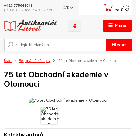
0
ks
+420 775641649
CZK
za
0 Kč
(Po-Pá, 8-17 hod., So 9-12 hod.)
Menu
Hledat
Úvod
Regionální místopis
75 let Obchodní akademie v Olomouci
75 let Obchodní akademie v
Olomouci
Kolektiv autorů