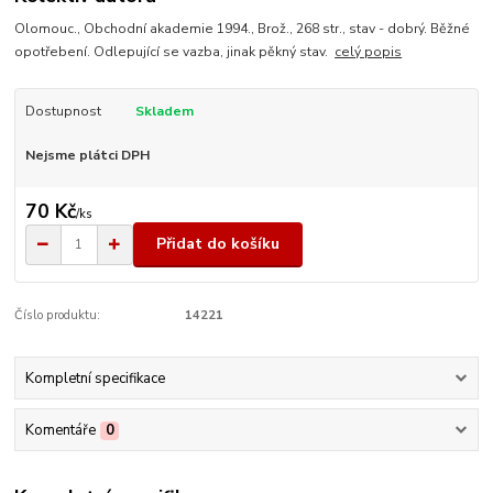
Olomouc., Obchodní akademie 1994., Brož., 268 str., stav - dobrý. Běžné
opotřebení. Odlepující se vazba, jinak pěkný stav.
celý popis
Dostupnost
Skladem
Nejsme plátci DPH
70 Kč
/
ks
Přidat do košíku
Číslo produktu:
14221
Kompletní specifikace
Komentáře
0