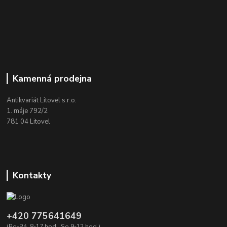
Kamenná prodejna
Antikvariát Litovel s.r.o.
1. máje 792/2
781 04 Litovel
Kontakty
+420 775641649
(Po-Pá, 8-17 hod., So 9-12 hod.)